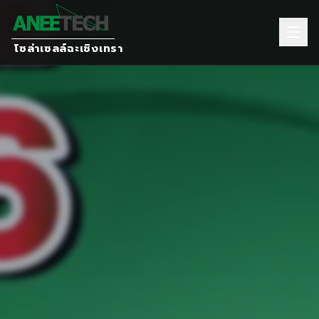
โซล่าเซลล์ฉะเชิงเทรา