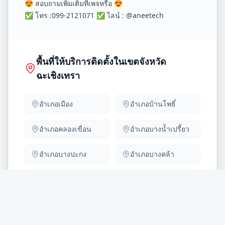
😍 สอบถามเพิ่มเติมที่เพจหรือ 😍
✅ โทร :099-2121071 ✅ ไลน์ : @aneetech
พื้นที่ให้บริการติดตั้งในเขตจังหวัด
ฉะเชิงเทรา
อำเภอ
เมือง
อำเภอ
บ้านโพธิ์
อำเภอ
คลองเขื่อน
อำเภอ
บางน้ำเปรี้ยว
อำเภอ
บางปะกง
อำเภอ
บางคล้า
อำเภอ
พนมสารคาม
อำเภอ
ท่าตะเกียบ
อำเภอ
แปลงยาว
อำเภอ
สนามชัยเขต