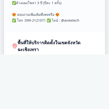
✅ล้างแผงโซล่า 3 ปี (ปีละ 1 ครั้ง)
😍 สอบถามเพิ่มเติมที่เพจหรือ 😍
✅ โทร :099-2121071 ✅ ไลน์ : @aneetech
พื้นที่ให้บริการติดตั้งในเขตจังหวัด
ฉะเชิงเทรา
อำเภอ
เมือง
อำเภอ
บ้านโพธิ์
อำเภอ
คลองเขื่อน
อำเภอ
บางน้ำเปรี้ยว
อำเภอ
บางปะกง
อำเภอ
บางคล้า
อำเภอ
พนมสารคาม
อำเภอ
ท่าตะเกียบ