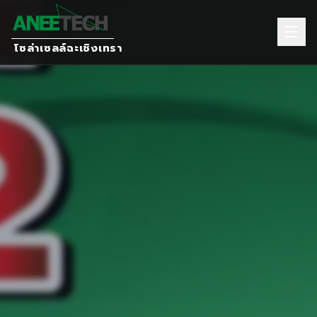
โซล่าเซลล์ฉะเชิงเทรา